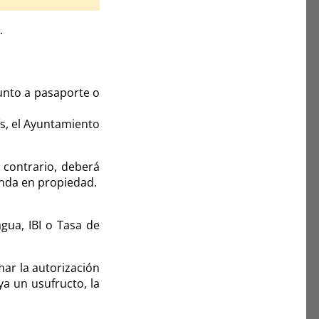
.
unto a pasaporte o
ís, el Ayuntamiento
 contrario, deberá
enda en propiedad.
agua, IBI o Tasa de
mar la autorización
a un usufructo, la