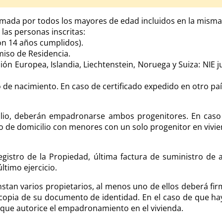
mada por todos los mayores de edad incluidos en la misma
e las personas inscritas:
 con 14 años cumplidos).
ermiso de Residencia.
 Europea, Islandia, Liechtenstein, Noruega y Suiza: NIE j
o de nacimiento. En caso de certificado expedido en otro pa
icilio, deberán empadronarse ambos progenitores. En caso
io de domicilio con menores con un solo progenitor en vivi
Registro de la Propiedad, última factura de suministro de 
del último ejercicio.
stan varios propietarios, al menos uno de ellos deberá fir
opia de su documento de identidad. En el caso de que hay
 la que autorice el empadronamiento en el vivienda.