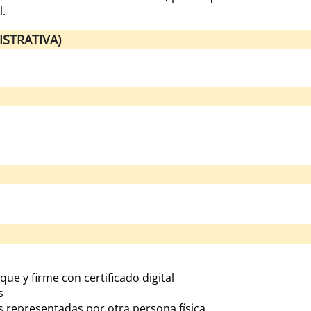
l.
STRATIVA)
ique y firme con certificado digital
s
s representadas por otra persona física