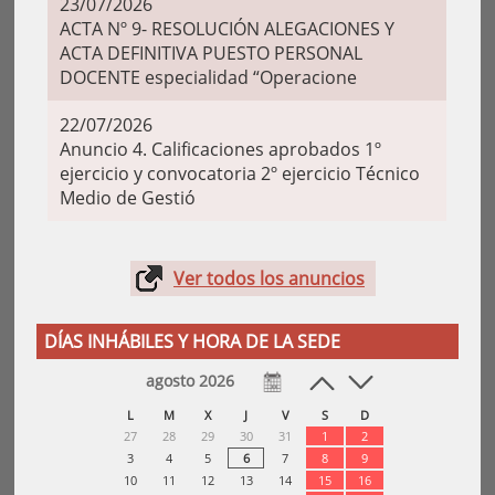
23/07/2026
ACTA Nº 9- RESOLUCIÓN ALEGACIONES Y
ACTA DEFINITIVA PUESTO PERSONAL
DOCENTE especialidad “Operacione
22/07/2026
Anuncio 4. Calificaciones aprobados 1º
ejercicio y convocatoria 2º ejercicio Técnico
Medio de Gestió
Ver todos los anuncios
DÍAS INHÁBILES Y HORA DE LA SEDE
agosto 2026
L
M
X
J
V
S
D
27
28
29
30
31
1
2
3
4
5
6
7
8
9
10
11
12
13
14
15
16