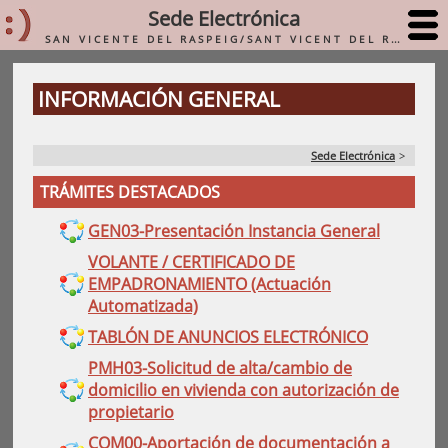
Sede Electrónica
SAN VICENTE DEL RASPEIG/SANT VICENT DEL RASPEIG
INFORMACIÓN GENERAL
Sede Electrónica
>
TRÁMITES DESTACADOS
GEN03-Presentación Instancia General
VOLANTE / CERTIFICADO DE
EMPADRONAMIENTO (Actuación
Automatizada)
TABLÓN DE ANUNCIOS ELECTRÓNICO
PMH03-Solicitud de alta/cambio de
domicilio en vivienda con autorización de
propietario
COM00-Aportación de documentación a