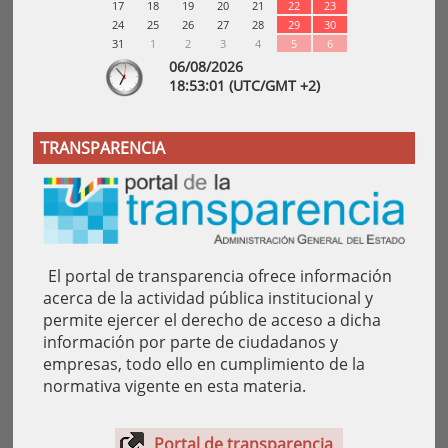
17
18
19
20
21
22
23
24
25
26
27
28
29
30
31
1
2
3
4
5
6
06/08/2026
18:
53
:01
(UTC/GMT +2)
TRANSPARENCIA
El portal de transparencia ofrece información
acerca de la actividad pública institucional y
permite ejercer el derecho de acceso a dicha
información por parte de ciudadanos y
empresas, todo ello en cumplimiento de la
normativa vigente en esta materia.
Portal de transparencia